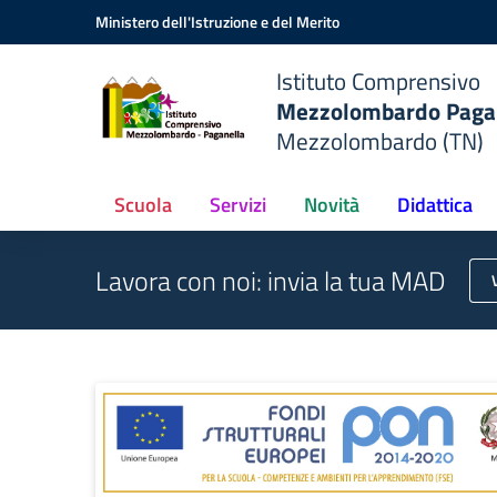
Vai ai contenuti
Vai al menu di navigazione
Vai al footer
Ministero dell'Istruzione e del Merito
do
Istituto Comprensivo
Mezzolombardo Paga
o
Mezzolombardo (TN)
Scuola
Servizi
Novità
Didattica
Lavora con noi: invia la tua MAD