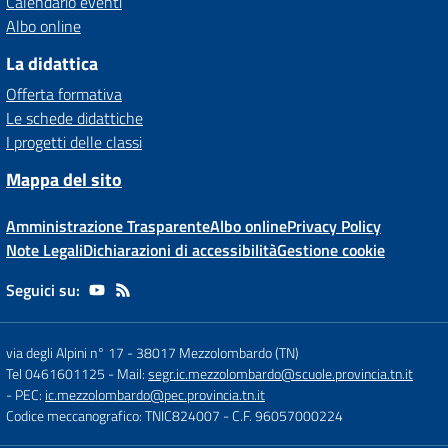
Calendario eventi
Albo online
La didattica
Offerta formativa
Le schede didattiche
I progetti delle classi
Mappa del sito
Amministrazione Trasparente
Albo online
Privacy Policy
Note Legali
Dichiarazioni di accessibilità
Gestione cookie
Seguici su:
via degli Alpini n° 17
-
38017 Mezzolombardo (TN)
Tel 0461601125
- Mail:
segr.ic.mezzolombardo@scuole.provincia.tn.it
- PEC:
ic.mezzolombardo@pec.provincia.tn.it
Codice meccanografico: TNIC824007
- C.F. 96057000224