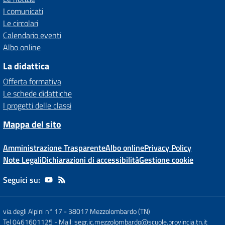
I comunicati
Le circolari
Calendario eventi
Albo online
La didattica
Offerta formativa
Le schede didattiche
I progetti delle classi
Mappa del sito
Amministrazione Trasparente
Albo online
Privacy Policy
Note Legali
Dichiarazioni di accessibilità
Gestione cookie
Seguici su:
via degli Alpini n° 17
-
38017 Mezzolombardo (TN)
Tel 0461601125
- Mail:
segr.ic.mezzolombardo@scuole.provincia.tn.it