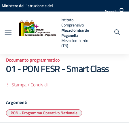
Vai ai contenuti
Vai al menu di navigazione
Vai al footer
Ministero dell'Istruzione e del
Accedi
Merito
Istituto
Comprensivo
Mezzolombardo
Paganella
Mezzolombardo
(TN)
Documento programmatico
01 - PON FESR - Smart Class
Stampa / Condividi
Argomenti
PON - Programma Operativo Nazionale