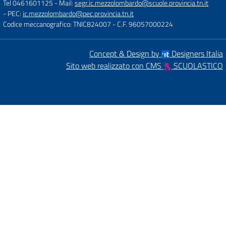
Tel 0461601125
- Mail:
segr.ic.mezzolombardo@scuole.provincia.tn.it
- PEC:
ic.mezzolombardo@pec.provincia.tn.it
Codice meccanografico: TNIC824007
- C.F. 96057000224
Concept & Design by
Designers Italia
Sito web realizzato con CMS
SCUOLASTICO