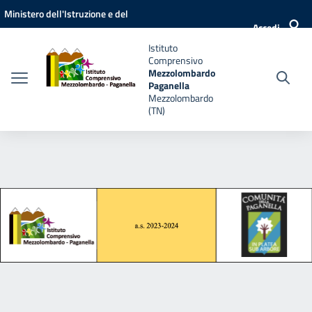
Vai ai contenuti
Vai al menu di navigazione
Vai al footer
Ministero dell'Istruzione e del
Accedi
Merito
Istituto
Comprensivo
Mezzolombardo
Paganella
Mezzolombardo
(TN)