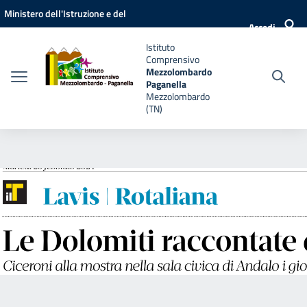
Vai ai contenuti
Vai al menu di navigazione
Vai al footer
Ministero dell'Istruzione e del
Accedi
Merito
Istituto
Comprensivo
Mezzolombardo
Paganella
Mezzolombardo
(TN)