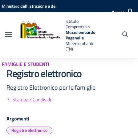
Vai ai contenuti
Vai al menu di navigazione
Vai al footer
Ministero dell'Istruzione e del
Accedi
Merito
Istituto
Comprensivo
Mezzolombardo
Paganella
Mezzolombardo
(TN)
FAMIGLIE E STUDENTI
Registro elettronico
Registro Elettronico per le famiglie
Stampa / Condividi
Argomenti
Registro elettronico