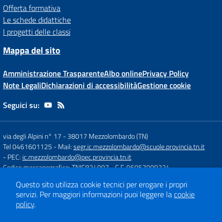
Offerta formativa
Le schede didattiche
I progetti delle classi
Mappa del sito
Amministrazione Trasparente
Albo online
Privacy Policy
Note Legali
Dichiarazioni di accessibilità
Gestione cookie
Seguici su:
via degli Alpini n° 17
-
38017 Mezzolombardo (TN)
Tel 0461601125
- Mail:
segr.ic.mezzolombardo@scuole.provincia.tn.it
- PEC:
ic.mezzolombardo@pec.provincia.tn.it
Codice meccanografico: TNIC824007
- C.F. 96057000224
Questo sito utilizza cookie tecnici per erogare i propri
servizi.
Per maggiori informazioni puoi leggere la
cookie
Concept & Design by
Designers Italia
policy
.
Sito web realizzato con CMS
SCUOLASTICO