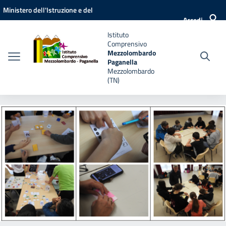
Vai ai contenuti
Vai al menu di navigazione
Vai al footer
Ministero dell'Istruzione e del
Accedi
Merito
Istituto
Comprensivo
Mezzolombardo
Paganella
Mezzolombardo
(TN)