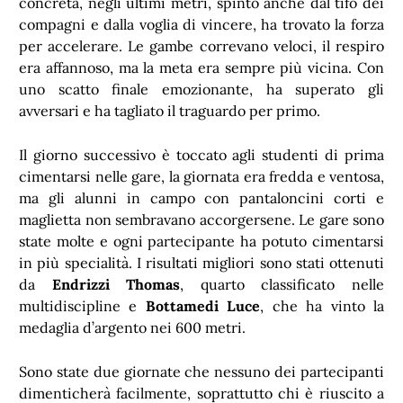
concreta, negli ultimi metri, spinto anche dal tifo dei
compagni e dalla voglia di vincere, ha trovato la forza
per accelerare. Le gambe correvano veloci, il respiro
era affannoso, ma la meta era sempre più vicina. Con
uno scatto finale emozionante, ha superato gli
avversari e ha tagliato il traguardo per primo.
Il giorno successivo è toccato agli studenti di prima
cimentarsi nelle gare, la giornata era fredda e ventosa,
ma gli alunni in campo con pantaloncini corti e
maglietta non sembravano accorgersene. Le gare sono
state molte e ogni partecipante ha potuto cimentarsi
in più specialità. I risultati migliori sono stati ottenuti
da
Endrizzi Thomas
, quarto classificato nelle
multidiscipline e
Bottamedi Luce
, che ha vinto la
medaglia d’argento nei 600 metri.
Sono state due giornate che nessuno dei partecipanti
dimenticherà facilmente, soprattutto chi è riuscito a