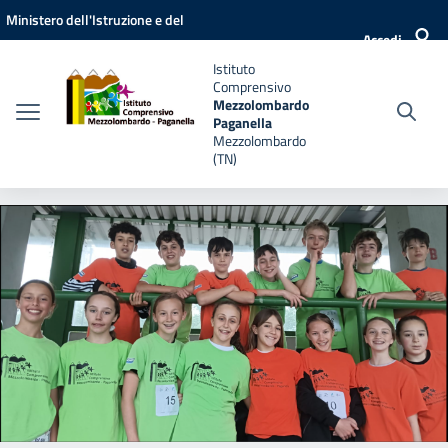
Vai ai contenuti
Vai al menu di navigazione
Vai al footer
Ministero dell'Istruzione e del
Accedi
Merito
Istituto
Comprensivo
Mezzolombardo
Paganella
Mezzolombardo
(TN)