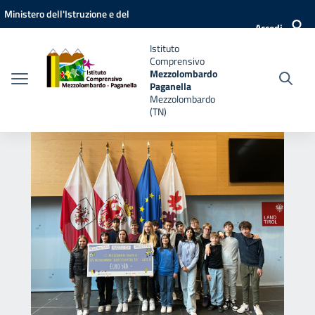
Vai ai contenuti
Vai al menu di navigazione
Vai al footer
Ministero dell'Istruzione e del
Accedi
Merito
Istituto
Comprensivo
Mezzolombardo
Paganella
Mezzolombardo
(TN)