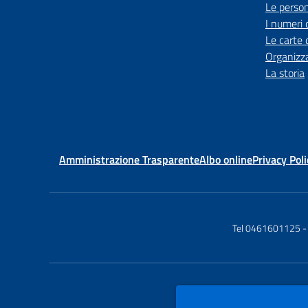
Le perso
I numeri 
Le carte 
Organizz
La storia
Amministrazione Trasparente
Albo online
Privacy Poli
Tel 0461601125
-