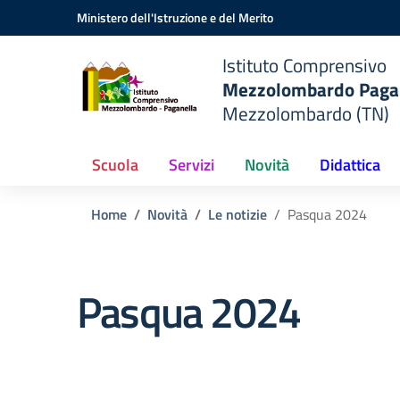
Vai ai contenuti
Vai al menu di navigazione
Vai al footer
Ministero dell'Istruzione e del Merito
do
Istituto Comprensivo
Mezzolombardo Paga
o
Mezzolombardo (TN)
Scuola
Servizi
Novità
Didattica
Home
Novità
Le notizie
Pasqua 2024
Pasqua 2024