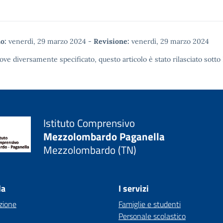
o:
venerdì, 29 marzo 2024
-
Revisione:
venerdì, 29 marzo 2024
ove diversamente specificato, questo articolo è stato rilasciato sotto
Istituto Comprensivo
Mezzolombardo Paganella
Mezzolombardo (TN)
la
I servizi
zione
Famiglie e studenti
Personale scolastico