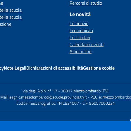
ne
Percorsi di studio
della scuola
Le novità
della scuola
Le notizie
azione
I comunicati
Le circolari
Calendario eventi
Albo online
cy
Note Legali
Dichiarazioni di accessibilità
Gestione cookie
via degli Alpini n° 17
-
38017 Mezzolombardo (TN)
 Mail:
segr.ic.mezzolombardo@scuole.provincia.tn.it
- PEC:
ic.mezzolombardo@
Codice meccanografico: TNIC824007
- C.F. 96057000224
Sito w