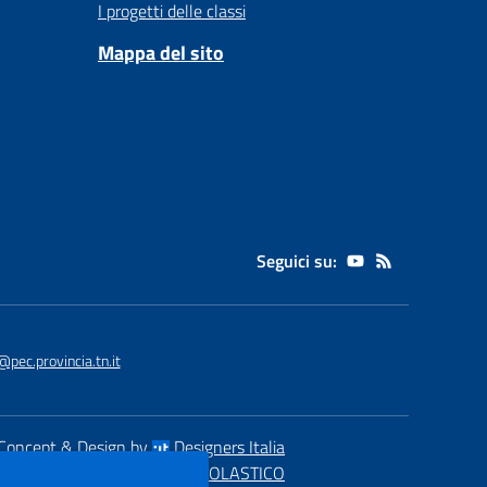
I progetti delle classi
Mappa del sito
Seguici su:
pec.provincia.tn.it
Concept & Design by
Designers Italia
eb realizzato con CMS
SCUOLASTICO