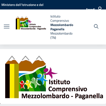
Vai ai contenuti
Vai al menu di navigazione
Vai al footer
Ministero dell'Istruzione e del
Accedi
Merito
Istituto
Comprensivo
Mezzolombardo
Paganella
Mezzolombardo
(TN)