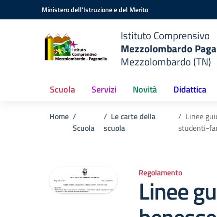
Vai ai contenuti
Vai al menu di navigazione
Vai al footer
Ministero dell'Istruzione e del Merito
do
Istituto Comprensivo
Mezzolombardo Paga
o
Mezzolombardo (TN)
Scuola
Servizi
Novità
Didattica
Home
Le carte della
Linee gui
Scuola
scuola
studenti-fa
Regolamento
Linee gui