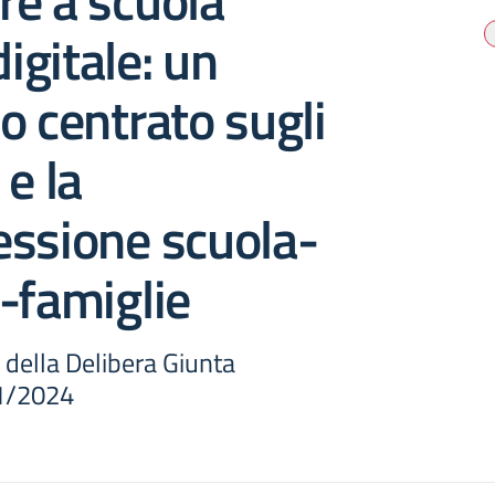
re a scuola
digitale: un
o centrato sugli
 e la
essione scuola-
-famiglie
e della Delibera Giunta
71/2024