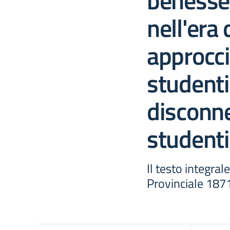
benesse
nell'era 
approcci
studenti
disconn
studenti
Il testo integral
Provinciale 18