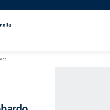
nella
ardo
mbardo