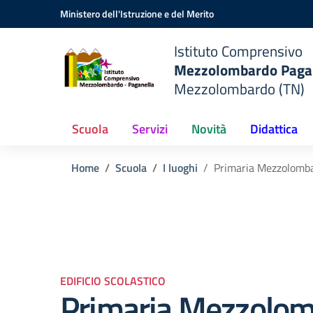
Vai ai contenuti
Vai al menu di navigazione
Vai al footer
Ministero dell'Istruzione e del Merito
do
Istituto Comprensivo
Mezzolombardo Paga
o
Mezzolombardo (TN)
Scuola
Servizi
Novità
Didattica
Home
Scuola
I luoghi
Primaria Mezzolomb
EDIFICIO SCOLASTICO
Primaria Mezzolo