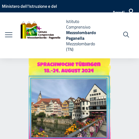
Vai ai contenuti
Vai al menu di navigazione
Vai al footer
Ministero dell'Istruzione e del
Accedi
Merito
Istituto
Comprensivo
Mezzolombardo
Paganella
Mezzolombardo
(TN)