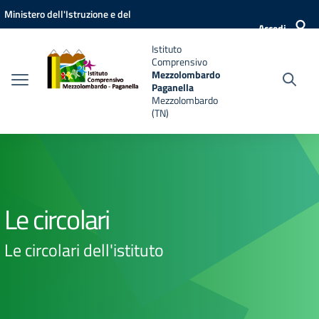
Vai ai contenuti
Vai al menu di navigazione
Vai al footer
Ministero dell'Istruzione e del
Accedi
Merito
Istituto
Comprensivo
Mezzolombardo
Paganella
Mezzolombardo
(TN)
Le circolari
Le circolari dell'istituto