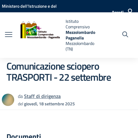
Vai ai contenuti
Vai al menu di navigazione
Vai al footer
Ministero dell'Istruzione e del
Accedi
Merito
Istituto
Comprensivo
Mezzolombardo
Paganella
Mezzolombardo
(TN)
Comunicazione sciopero
TRASPORTI - 22 settembre
da
Staff di dirigenza
del
giovedì, 18 settembre 2025
Documenti