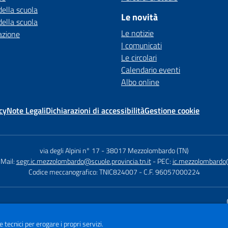
della scuola
Le novità
della scuola
Le notizie
azione
I comunicati
Le circolari
Calendario eventi
Albo online
cy
Note Legali
Dichiarazioni di accessibilità
Gestione cookie
via degli Alpini n° 17
-
38017 Mezzolombardo (TN)
 Mail:
segr.ic.mezzolombardo@scuole.provincia.tn.it
- PEC:
ic.mezzolombardo@
Codice meccanografico: TNIC824007
- C.F. 96057000224
Sito w
e tecnici per erogare i propri servizi.