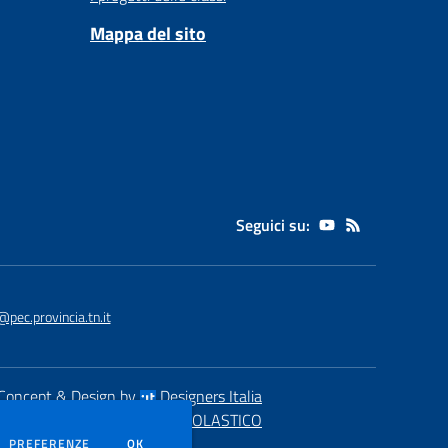
Mappa del sito
Seguici su:
pec.provincia.tn.it
Concept & Design by
Designers Italia
eb realizzato con CMS
SCUOLASTICO
DEI COOKIE
PREFERENZE
OK