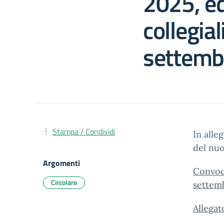
2025, ed
collegial
settemb
Stampa / Condividi
In alle
del nuo
Argomenti
Convoca
Circolare
settem
Allegat