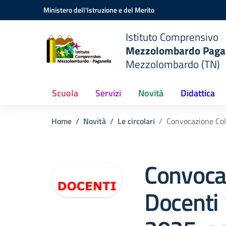
Vai ai contenuti
Vai al menu di navigazione
Vai al footer
Ministero dell'Istruzione e del Merito
do
Istituto Comprensivo
Mezzolombardo Paga
o
Mezzolombardo (TN)
Scuola
Servizi
Novità
Didattica
Home
Novità
Le circolari
Convocazione Coll
Convocaz
Docenti