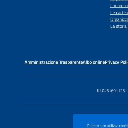
I numeri 
Le carte 
Organizz
La storia
Amministrazione Trasparente
Albo online
Privacy Poli
Tel 0461601125
-
Questo sito utilizza cooki