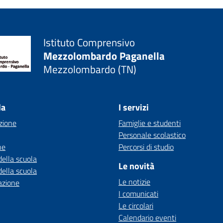
Istituto Comprensivo
Mezzolombardo Paganella
Mezzolombardo (TN)
la
I servizi
zione
Famiglie e studenti
Personale scolastico
ne
Percorsi di studio
della scuola
Le novità
della scuola
Le notizie
azione
I comunicati
Le circolari
Calendario eventi