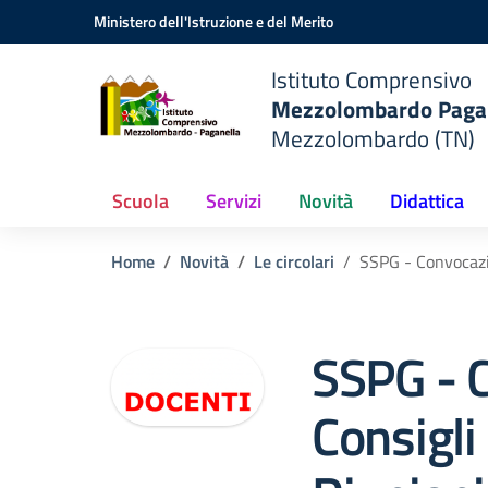
Vai ai contenuti
Vai al menu di navigazione
Vai al footer
Ministero dell'Istruzione e del Merito
do
Istituto Comprensivo
Mezzolombardo Paga
o
Mezzolombardo (TN)
Scuola
Servizi
Novità
Didattica
Home
Novità
Le circolari
SSPG - Convocazio
SSPG - 
Consigli 