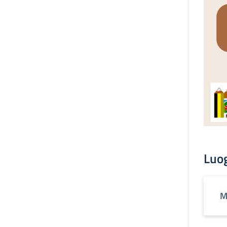
Luo
M