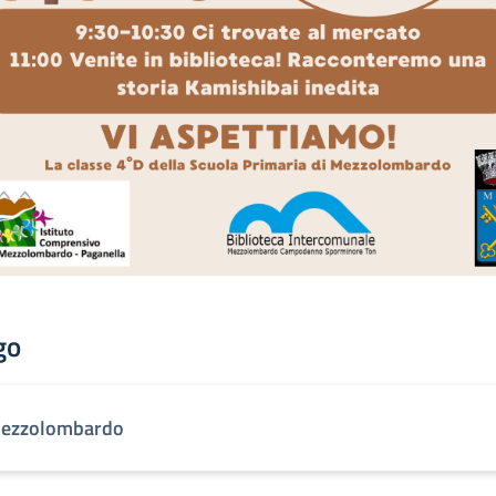
go
ezzolombardo