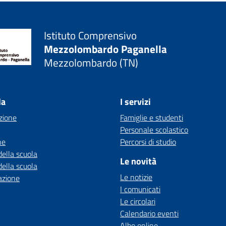
Istituto Comprensivo
Mezzolombardo Paganella
Mezzolombardo (TN)
la
I servizi
zione
Famiglie e studenti
Personale scolastico
ne
Percorsi di studio
della scuola
Le novità
della scuola
Le notizie
azione
I comunicati
Le circolari
Calendario eventi
Albo online