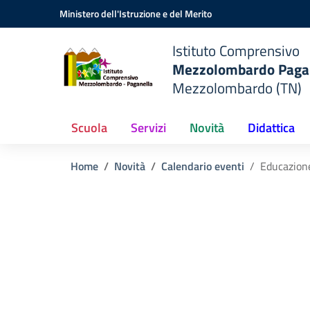
Vai ai contenuti
Vai al menu di navigazione
Vai al footer
Ministero dell'Istruzione e del Merito
do
Istituto Comprensivo
Mezzolombardo Paga
o
Mezzolombardo (TN)
Scuola
Servizi
Novità
Didattica
Home
Novità
Calendario eventi
Educazione