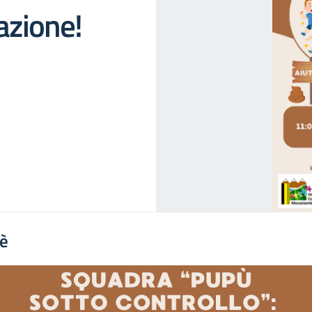
azione!
'è