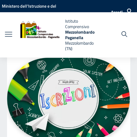
Vai ai contenuti
Vai al menu di navigazione
Vai al footer
Ministero dell'Istruzione e del
Accedi
Merito
Istituto
Comprensivo
Mezzolombardo
Paganella
Mezzolombardo
(TN)