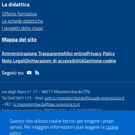
La didattica
Offerta formativa
Le schede didattiche
I progetti delle classi
Mappa del sito
Amministrazione Trasparente
Albo online
Privacy Policy
Note Legali
Dichiarazioni di accessibilità
Gestione cookie
Seguici su:
via degli Alpini n° 17
-
38017 Mezzolombardo (TN)
Tel 0461601125
- Mail:
segr.ic.mezzolombardo@scuole.provincia.tn.it
- PEC:
ic.mezzolombardo@pec.provincia.tn.it
Codice meccanografico: TNIC824007
- C.F. 96057000224
Questo sito utilizza cookie tecnici per erogare i propri
servizi.
Per maggiori informazioni puoi leggere la
cookie
Concept & Design by
Designers Italia
policy
.