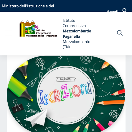
Vai ai contenuti
Vai al menu di navigazione
Vai al footer
Ministero dell'Istruzione e del
Accedi
Merito
Istituto
Comprensivo
Mezzolombardo
Paganella
Mezzolombardo
(TN)