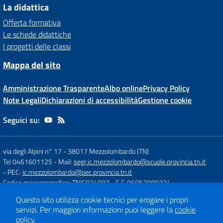
La didattica
Offerta formativa
Le schede didattiche
I progetti delle classi
Mappa del sito
Amministrazione Trasparente
Albo online
Privacy Policy
Note Legali
Dichiarazioni di accessibilità
Gestione cookie
Seguici su:
via degli Alpini n° 17
-
38017 Mezzolombardo (TN)
Tel 0461601125
- Mail:
segr.ic.mezzolombardo@scuole.provincia.tn.it
- PEC:
ic.mezzolombardo@pec.provincia.tn.it
Codice meccanografico: TNIC824007
- C.F. 96057000224
Questo sito utilizza cookie tecnici per erogare i propri
servizi.
Per maggiori informazioni puoi leggere la
cookie
Concept & Design by
Designers Italia
policy
.